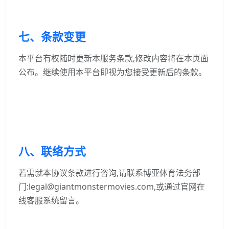
七、条款变更
本平台有权随时更新本服务条款,修改内容将在本页面
公布。继续使用本平台即视为您接受更新后的条款。
八、联络方式
若需就本协议条款进行咨询,请联系博亚体育法务部
门:legal@giantmonstermovies.com,或通过官网在
线客服系统留言。