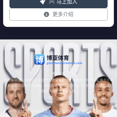
🎮 马上加入
更多介绍
博亚体育
平台编辑团队由前职业运动员、资深体育记者与数据分析师组成,致力于输
出真正有深度的行业洞察。每位作者均通过实名认证与专业能力评估,保障
内容的权威性与专业水准。
APP下载
首页
新闻资讯
体育资讯
关于我们
联系我们
隐私政策
服务条款
网站地图
RSS订阅